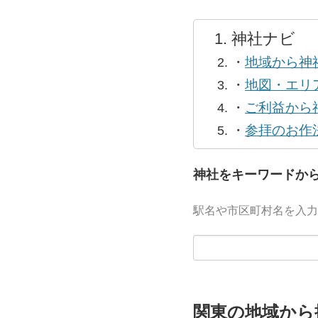
神社ナビ
・
地域から神
・
地図・エリ
・
ご利益から
・
参拝のお作
神社をキーワードか
駅名や市区町村名を入力
関東の地域から