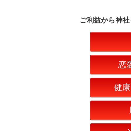
ご利益から神社
恋
健康