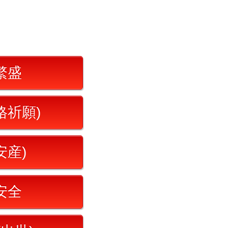
繁盛
格祈願)
安産)
安全