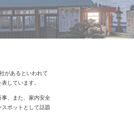
社があるといわれて
を表しています。
行事、
また、家内安全
ースポットとして話題
。