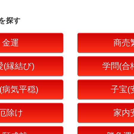
を探す
金運
商売
愛(縁結び)
学問(合
(病気平穏)
子宝(
厄除け
家内