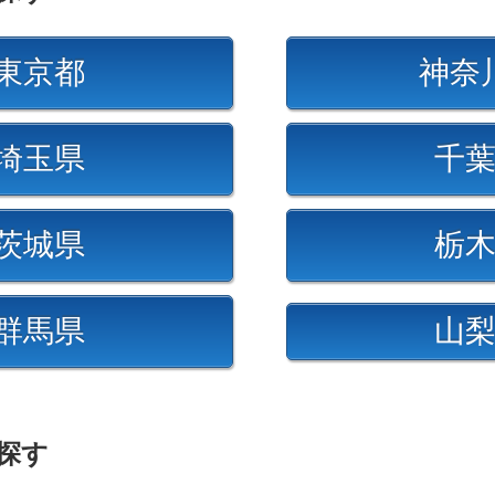
東京都
神奈
埼玉県
千
茨城県
栃
群馬県
山
探す