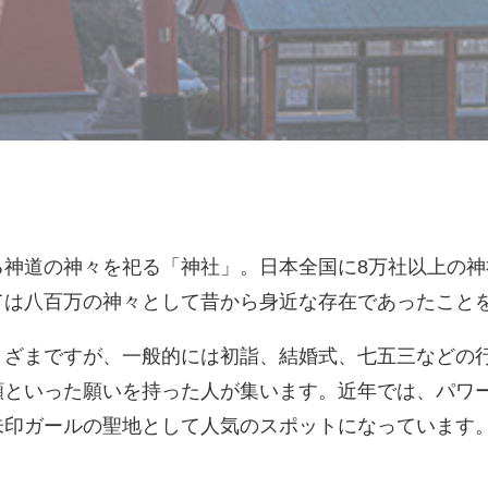
る神道の神々を祀る「神社」。日本全国に8万社以上の神
ては八百万の神々として昔から身近な存在であったこと
まざまですが、一般的には
初詣、
結婚式、
七五三などの
願といった願いを持った人が集います。近年では、パワ
朱印ガールの聖地として人気のスポットになっています