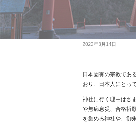
2022年3月14日
日本固有の宗教であ
おり、日本人にとっ
神社に行く理由はさ
や無病息災、合格祈
を集める神社や、御