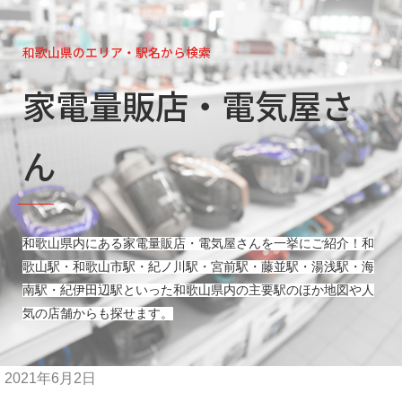
和歌山県のエリア・駅名から検索
家電量販店・電気屋さ
ん
和歌山県内にある家電量販店・電気屋さんを一挙にご紹介！和
歌山駅・和歌山市駅・紀ノ川駅・宮前駅・藤並駅・湯浅駅・海
南駅・紀伊田辺駅
といった和歌山県内の主要駅のほか地図や人
気の店舗からも探せます。
2021年6月2日