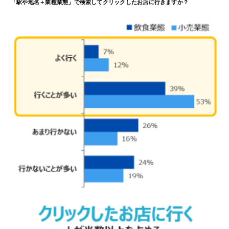
「駅や地名＋業種業態」で
検索して
クリック
したお店に
行きます
か？