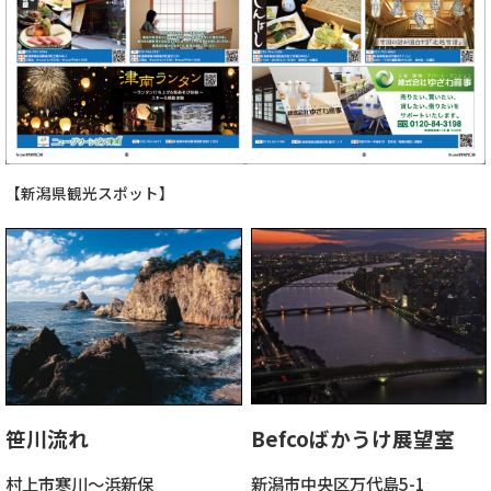
【新潟県観光スポット】
笹川流れ
Befcoばかうけ展望室
村上市寒川～浜新保
新潟市中央区万代島5-1