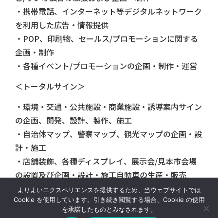
・携帯電話、インターネット等デジタルネットワーク
を利用した広告・情報提供
・POP、印刷物、セールス/プロモーションに関する
企画・制作
・各種イベント/プロモーションの企画・制作・運営
＜トータルサイン＞
・環境・交通・公共施設・商業施設・誘導案内サイン
の企画、開発、設計、製作、施工
・自治体マップ、警察マップ、観光マップの企画・設
計・施工
・店舗装飾、各種ディスプレイ、展示会/見本市会場
の設置及び企画・設計・施工自動車の生産・販売
よりよいエクスペリエンスを提供するため、当ウェブサイトでは
従業員数
Cookie を使用しています。引き続き閲覧する場合、Cookie の使用
を承諾したものとみなされます。
447名（2024年3月31日現在）