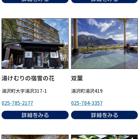
湯けむりの宿雪の花
双葉
湯沢町大字湯沢317-1
湯沢町湯沢419
025-785-2177
025-784-3357