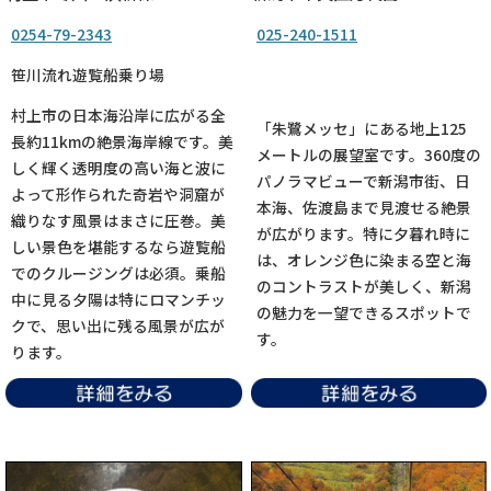
0254-79-2343
025-240-1511
笹川流れ遊覧船乗り場
村上市の日本海沿岸に広がる全
「朱鷺メッセ」にある地上125
長約11kmの絶景海岸線です。美
メートルの展望室です。360度の
しく輝く透明度の高い海と波に
パノラマビューで新潟市街、日
よって形作られた奇岩や洞窟が
本海、佐渡島まで見渡せる絶景
織りなす風景はまさに圧巻。美
が広がります。特に夕暮れ時に
しい景色を堪能するなら遊覧船
は、オレンジ色に染まる空と海
でのクルージングは必須。乗船
のコントラストが美しく、新潟
中に見る夕陽は特にロマンチッ
の魅力を一望できるスポットで
クで、思い出に残る風景が広が
す。
ります。