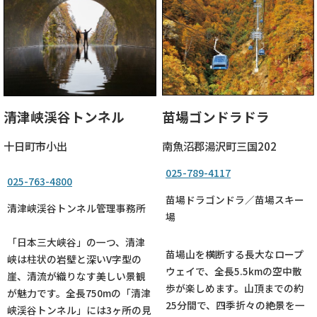
清津峡渓谷トンネル
苗場ゴンドラドラ
十日町市小出
南魚沼郡湯沢町三国202
025-789-4117
025-763-4800
苗場ドラゴンドラ／苗場スキー
清津峡渓谷トンネル管理事務所
場
「日本三大峡谷」の一つ、清津
苗場山を横断する長大なロープ
峡は柱状の岩壁と深いV字型の
ウェイで、全長5.5kmの空中散
崖、清流が織りなす美しい景観
歩が楽しめます。山頂までの約
が魅力です。全長750mの「清津
25分間で、四季折々の絶景を一
峡渓谷トンネル」には3ヶ所の見