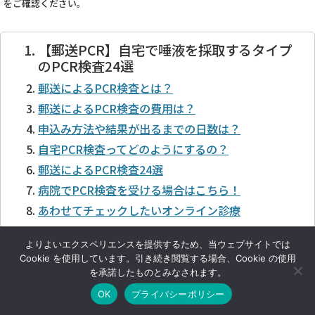
をご確認ください。
【郵送PCR】自宅で唾液を採取するタイプ
のPCR検査24選
郵送によるPCR検査とは？
郵送によるPCR検査の費用は？
申込み方法や結果が出るまでの日数は？
自宅PCR検査ってどのようにするの？
郵送によるPCR検査24選
病院でPCR検査を受ける場合はこちら！
あわせてチェックしたいオンライン診療
よりよいエクスペリエンスを提供するため、当ウェブサイトでは
合わせて読みたい人気記事！
Cookie を使用しています。引き続き閲覧する場合、Cookie の使用
・
【全国版】自費でPCR検査を受診できる医療機関 (病
を承諾したものとみなされます。
院・クリニック)
OK
プライバシーポリシー
・
オンライン診療対応可能な病院一覧