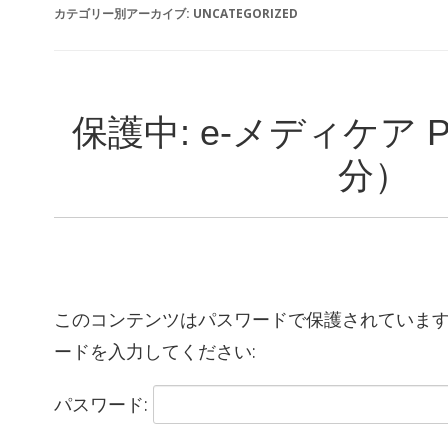
カテゴリー別アーカイブ:
UNCATEGORIZED
保護中: e-メディケア 
分）
このコンテンツはパスワードで保護されていま
ードを入力してください:
パスワード: