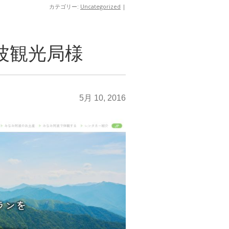
カテゴリー:
Uncategorized
|
波観光局様
5月 10, 2016