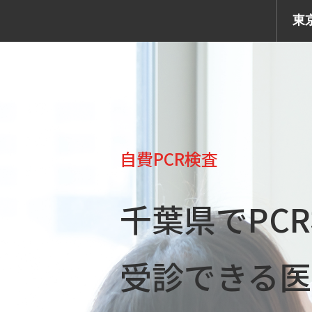
東
自費PCR検査
千葉県でPC
受診できる医