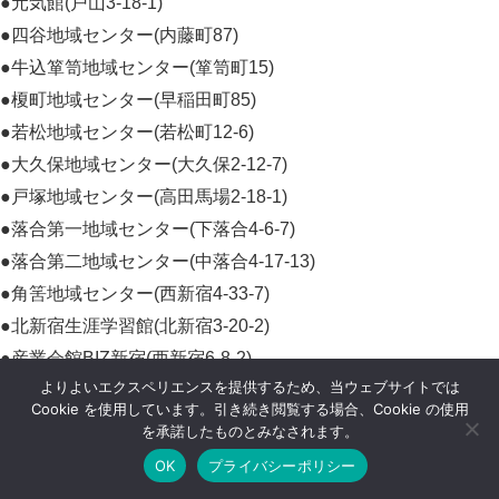
●元気館(戸山3-18-1)
●四谷地域センター(内藤町87)
●牛込箪笥地域センター(箪笥町15)
●榎町地域センター(早稲田町85)
●若松地域センター(若松町12-6)
●大久保地域センター(大久保2-12-7)
●戸塚地域センター(高田馬場2-18-1)
●落合第一地域センター(下落合4-6-7)
●落合第二地域センター(中落合4-17-13)
●角筈地域センター(西新宿4-33-7)
●北新宿生涯学習館(北新宿3-20-2)
●産業会館BIZ新宿(西新宿6-8-2)
よりよいエクスペリエンスを提供するため、当ウェブサイトでは
●健康プラザハイジア(歌舞伎町2-44-1)
Cookie を使用しています。引き続き閲覧する場合、Cookie の使用
●慶応義塾大学病院(信濃町35)
を承諾したものとみなされます。
●聖母病院(中落合2-5-1)
OK
プライバシーポリシー
●東京女子医科大学病院(河田町8-1)