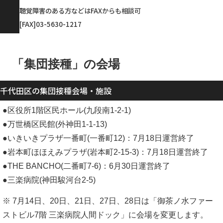
聴覚障害のある方などはFAXからも相談可
[FAX]03-5630-1217
「集団接種」の会場
千代田区の集団接種会場・施設
●区役所1階区民ホール(九段南1-2-1)
●万世橋区民館(外神田1-1-13)
●いきいきプラザ一番町(一番町12)：7月18日運営終了
●岩本町ほほえみプラザ(岩本町2-15-3)：7月18日運営終了
●THE BANCHO(二番町7-6)：6月30日運営終了
●三楽病院(神田駿河台2-5)
※ 7月14日、20日、21日、27日、28日は「御茶ノ水ファー
ストビル7階 三楽病院人間ドック」に会場を変更します。