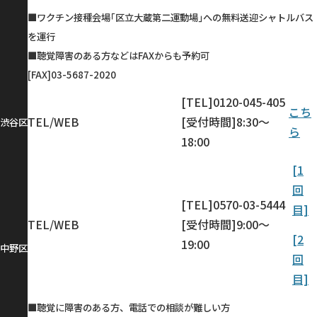
■ワクチン接種会場｢区立大蔵第二運動場｣への無料送迎シャトルバス
を運行
■聴覚障害のある方などはFAXからも予約可
[FAX]03-5687-2020
[TEL]0120-045-405
こち
TEL/WEB
[受付時間]8:30～
渋谷区
ら
18:00
[1
回
[TEL]0570-03-5444
目]
TEL/WEB
[受付時間]9:00～
[2
19:00
中野区
回
目]
■聴覚に障害のある方、電話での相談が難しい方