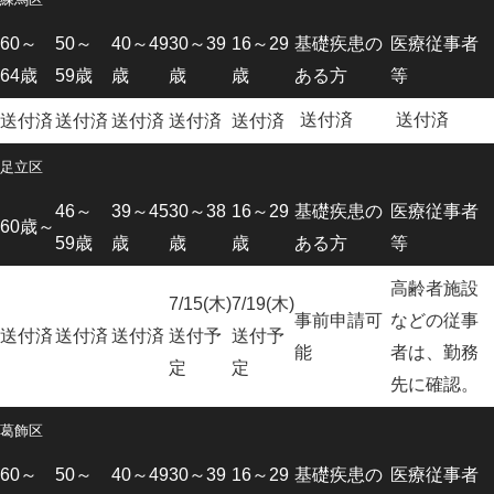
60～
50～
40～49
30～39
16～29
基礎疾患の
医療従事者
64歳
59歳
歳
歳
歳
ある方
等
送付済
送付済
送付済
送付済
送付済
送付済
送付済
足立区
46～
39～45
30～38
16～29
基礎疾患の
医療従事者
60歳～
59歳
歳
歳
歳
ある方
等
高齢者施設
7/15(木)
7/19(木)
事前申請可
などの従事
送付済
送付済
送付済
送付予
送付予
能
者は、勤務
定
定
先に確認。
葛飾区
60～
50～
40～49
30～39
16～29
基礎疾患の
医療従事者