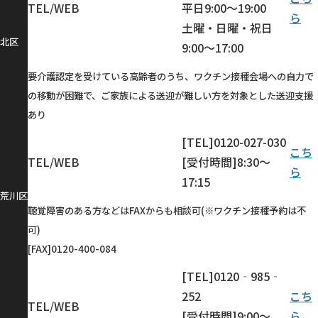
TEL/WEB
平日9:00～19:00
ら
土曜・日曜・祝日
北区
9:00～17:00
要介護認定を受けている高齢者のうち、ワクチン接種会場への自力で
の移動が困難で、ご家族による送迎が難しい方を対象とした送迎支援
あり
[TEL]0120-027-030
こち
TEL/WEB
[受付時間]8:30～
ら
17:15
荒川区
聴覚障害のある方などはFAXからも相談可(※ワクチン接種予約は不
可)
[FAX]0120-400-084
[TEL]0120‐985‐
252
こち
TEL/WEB
[受付時間]9:00〜
ら