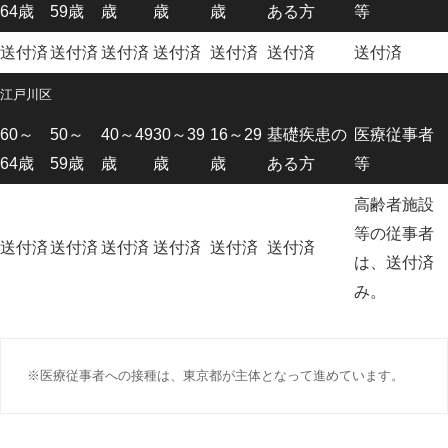
64歳
59歳
歳
歳
歳
ある方
等
送付済
送付済
送付済
送付済
送付済
送付済
送付済
江戸川区
60～
50～
40～49
30～39
16～29
基礎疾患の
医療従事者
64歳
59歳
歳
歳
歳
ある方
等
高齢者施設
等の従事者
送付済
送付済
送付済
送付済
送付済
送付済
は、送付済
み。
※医療従事者への接種は、東京都が主体となって進めています。